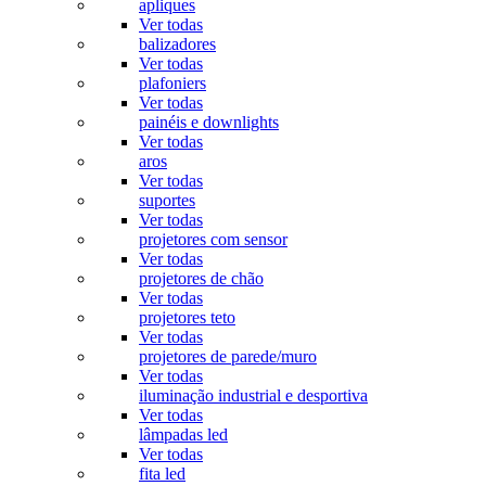
apliques
Ver todas
balizadores
Ver todas
plafoniers
Ver todas
painéis e downlights
Ver todas
aros
Ver todas
suportes
Ver todas
projetores com sensor
Ver todas
projetores de chão
Ver todas
projetores teto
Ver todas
projetores de parede/muro
Ver todas
iluminação industrial e desportiva
Ver todas
lâmpadas led
Ver todas
fita led