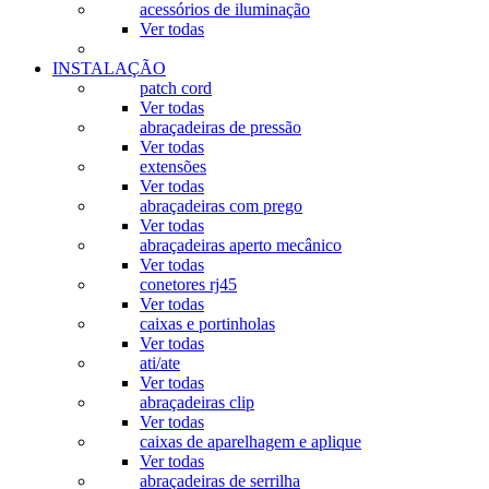
acessórios de iluminação
Ver todas
INSTALAÇÃO
patch cord
Ver todas
abraçadeiras de pressão
Ver todas
extensões
Ver todas
abraçadeiras com prego
Ver todas
abraçadeiras aperto mecânico
Ver todas
conetores rj45
Ver todas
caixas e portinholas
Ver todas
ati/ate
Ver todas
abraçadeiras clip
Ver todas
caixas de aparelhagem e aplique
Ver todas
abraçadeiras de serrilha