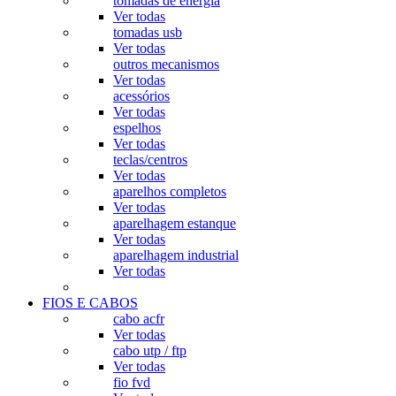
tomadas de energia
Ver todas
tomadas usb
Ver todas
outros mecanismos
Ver todas
acessórios
Ver todas
espelhos
Ver todas
teclas/centros
Ver todas
aparelhos completos
Ver todas
aparelhagem estanque
Ver todas
aparelhagem industrial
Ver todas
FIOS E CABOS
cabo acfr
Ver todas
cabo utp / ftp
Ver todas
fio fvd