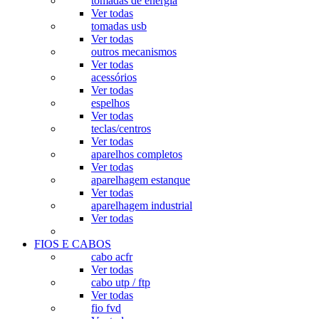
tomadas de energia
Ver todas
tomadas usb
Ver todas
outros mecanismos
Ver todas
acessórios
Ver todas
espelhos
Ver todas
teclas/centros
Ver todas
aparelhos completos
Ver todas
aparelhagem estanque
Ver todas
aparelhagem industrial
Ver todas
FIOS E CABOS
cabo acfr
Ver todas
cabo utp / ftp
Ver todas
fio fvd