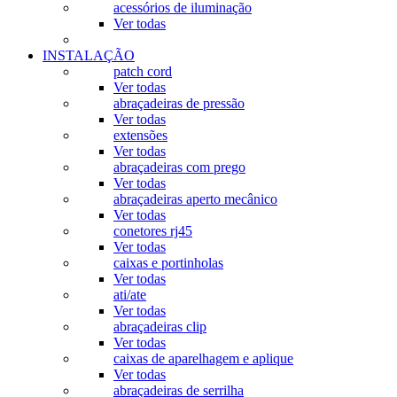
acessórios de iluminação
Ver todas
INSTALAÇÃO
patch cord
Ver todas
abraçadeiras de pressão
Ver todas
extensões
Ver todas
abraçadeiras com prego
Ver todas
abraçadeiras aperto mecânico
Ver todas
conetores rj45
Ver todas
caixas e portinholas
Ver todas
ati/ate
Ver todas
abraçadeiras clip
Ver todas
caixas de aparelhagem e aplique
Ver todas
abraçadeiras de serrilha