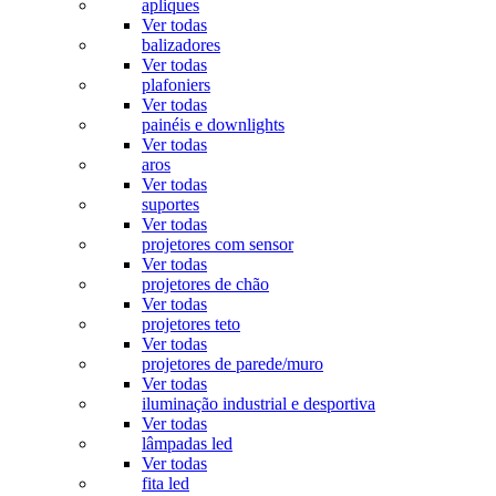
apliques
Ver todas
balizadores
Ver todas
plafoniers
Ver todas
painéis e downlights
Ver todas
aros
Ver todas
suportes
Ver todas
projetores com sensor
Ver todas
projetores de chão
Ver todas
projetores teto
Ver todas
projetores de parede/muro
Ver todas
iluminação industrial e desportiva
Ver todas
lâmpadas led
Ver todas
fita led