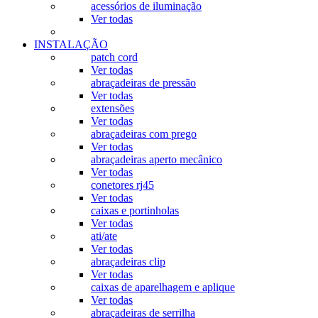
acessórios de iluminação
Ver todas
INSTALAÇÃO
patch cord
Ver todas
abraçadeiras de pressão
Ver todas
extensões
Ver todas
abraçadeiras com prego
Ver todas
abraçadeiras aperto mecânico
Ver todas
conetores rj45
Ver todas
caixas e portinholas
Ver todas
ati/ate
Ver todas
abraçadeiras clip
Ver todas
caixas de aparelhagem e aplique
Ver todas
abraçadeiras de serrilha