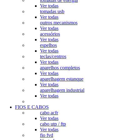
tomadas de energia
Ver todas
tomadas usb
Ver todas
outros mecanismos
Ver todas
acessórios
Ver todas
espelhos
Ver todas
teclas/centros
Ver todas
aparelhos completos
Ver todas
aparelhagem estanque
Ver todas
aparelhagem industrial
Ver todas
FIOS E CABOS
cabo acfr
Ver todas
cabo utp / ftp
Ver todas
fio fvd