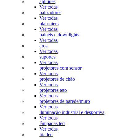
apliques
Ver todas
balizadores
Ver todas
plafoniers
Ver todas
painéis e downlights
Ver todas
aros
Ver todas
suportes
Ver todas
projetores com sensor
Ver todas
projetores de chão
Ver todas
projetores teto
Ver todas
projetores de parede/muro
Ver todas
iluminação industrial e desportiva
Ver todas
lâmpadas led
Ver todas
fita led