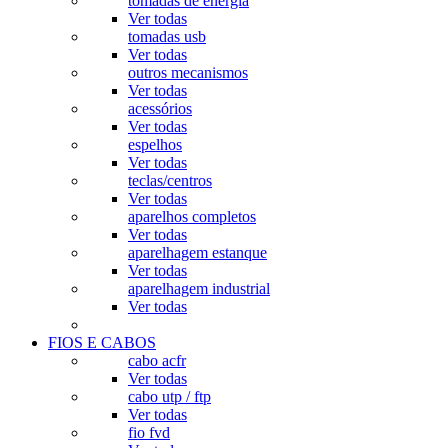
tomadas de energia
Ver todas
tomadas usb
Ver todas
outros mecanismos
Ver todas
acessórios
Ver todas
espelhos
Ver todas
teclas/centros
Ver todas
aparelhos completos
Ver todas
aparelhagem estanque
Ver todas
aparelhagem industrial
Ver todas
FIOS E CABOS
cabo acfr
Ver todas
cabo utp / ftp
Ver todas
fio fvd