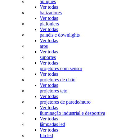
apliques
Ver todas
balizadores
Ver todas
plafoniers
Ver todas
painéis e downlights
Ver todas
aros
Ver todas
suportes
Ver todas
projetores com sensor
Ver todas
projetores de chão
Ver todas
projetores teto
Ver todas
projetores de parede/muro
Ver todas
iluminação industrial e desportiva
Ver todas
lâmpadas led
Ver todas
fita led