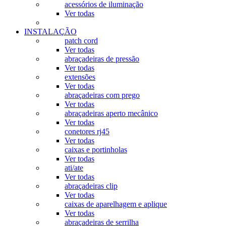
acessórios de iluminação
Ver todas
INSTALAÇÃO
patch cord
Ver todas
abraçadeiras de pressão
Ver todas
extensões
Ver todas
abraçadeiras com prego
Ver todas
abraçadeiras aperto mecânico
Ver todas
conetores rj45
Ver todas
caixas e portinholas
Ver todas
ati/ate
Ver todas
abraçadeiras clip
Ver todas
caixas de aparelhagem e aplique
Ver todas
abraçadeiras de serrilha