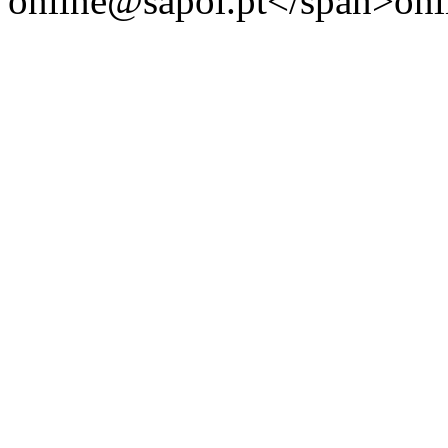
online@sapol.pt
</
span>
onl