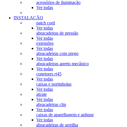
acessórios de iluminação
Ver todas
INSTALAÇÃO
patch cord
Ver todas
abraçadeiras de pressão
Ver todas
extensões
Ver todas
abraçadeiras com prego
Ver todas
abraçadeiras aperto mecânico
Ver todas
conetores rj45
Ver todas
caixas e portinholas
Ver todas
ati/ate
Ver todas
abraçadeiras clip
Ver todas
caixas de aparelhagem e aplique
Ver todas
abraçadeiras de serrilha