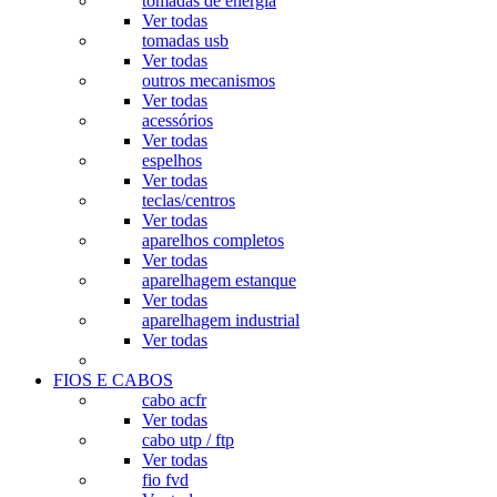
tomadas de energia
Ver todas
tomadas usb
Ver todas
outros mecanismos
Ver todas
acessórios
Ver todas
espelhos
Ver todas
teclas/centros
Ver todas
aparelhos completos
Ver todas
aparelhagem estanque
Ver todas
aparelhagem industrial
Ver todas
FIOS E CABOS
cabo acfr
Ver todas
cabo utp / ftp
Ver todas
fio fvd