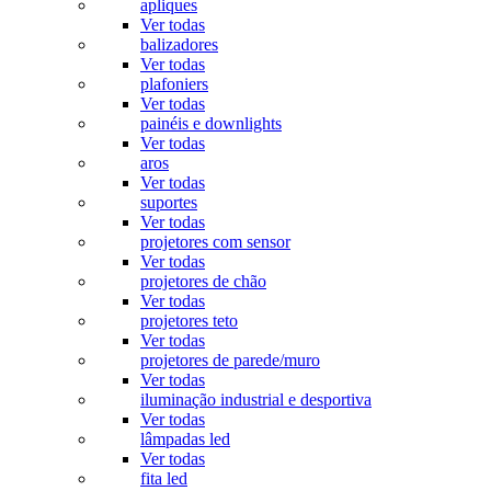
apliques
Ver todas
balizadores
Ver todas
plafoniers
Ver todas
painéis e downlights
Ver todas
aros
Ver todas
suportes
Ver todas
projetores com sensor
Ver todas
projetores de chão
Ver todas
projetores teto
Ver todas
projetores de parede/muro
Ver todas
iluminação industrial e desportiva
Ver todas
lâmpadas led
Ver todas
fita led