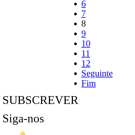
6
7
8
9
10
11
12
Seguinte
Fim
SUBSCREVER
Siga-nos