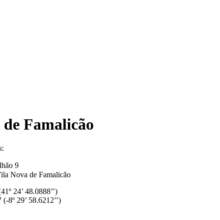
 de Famalicão
lhão 9
ila Nova de Famalicão
(41º 24’ 48.0888’’)
 (-8º 29’ 58.6212’’)