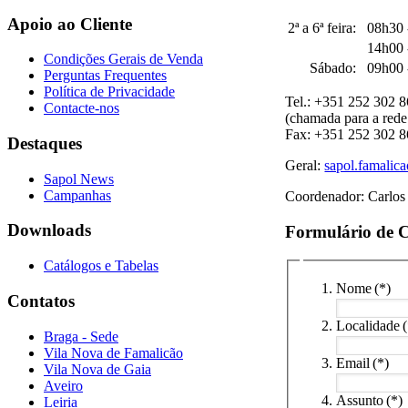
Apoio ao Cliente
2ª a 6ª feira:
08h30 
14h00 
Condições Gerais de Venda
Sábado:
09h00 
Perguntas Frequentes
Política de Privacidade
Tel.: +351 252 302 
Contacte-nos
(chamada para a rede 
Fax: +351 252 302 
Destaques
Geral:
sapol.famalic
Sapol News
Campanhas
Coordenador: Carlos
Downloads
Formulário de 
Catálogos e Tabelas
Nome
(*)
Contatos
Localidade
Braga - Sede
Vila Nova de Famalicão
Email
(*)
Vila Nova de Gaia
Aveiro
Assunto
(*)
Leiria