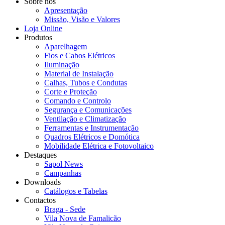
Sobre nós
Apresentação
Missão, Visão e Valores
Loja Online
Produtos
Aparelhagem
Fios e Cabos Elétricos
Iluminação
Material de Instalação
Calhas, Tubos e Condutas
Corte e Proteção
Comando e Controlo
Segurança e Comunicações
Ventilação e Climatização
Ferramentas e Instrumentação
Quadros Elétricos e Domótica
Mobilidade Elétrica e Fotovoltaico
Destaques
Sapol News
Campanhas
Downloads
Catálogos e Tabelas
Contactos
Braga - Sede
Vila Nova de Famalicão