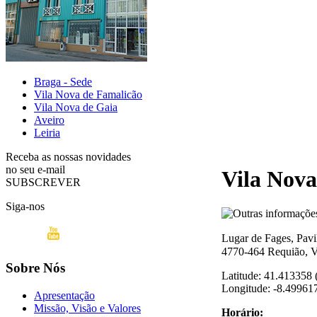
Braga - Sede
Vila Nova de Famalicão
Vila Nova de Gaia
Aveiro
Leiria
Receba as nossas novidades
no seu e-mail
Vila Nova
SUBSCREVER
Siga-nos
Lugar de Fages, Pavi
4770-464 Requião, V
Sobre Nós
Latitude: 41.413358 
Longitude: -8.499617
Apresentação
Missão, Visão e Valores
Horário: