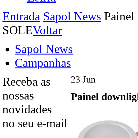
Entrada
Sapol News
Painel
SOLE
Voltar
Sapol News
Campanhas
23
Jun
Receba as
nossas
Painel downli
novidades
no seu e-mail