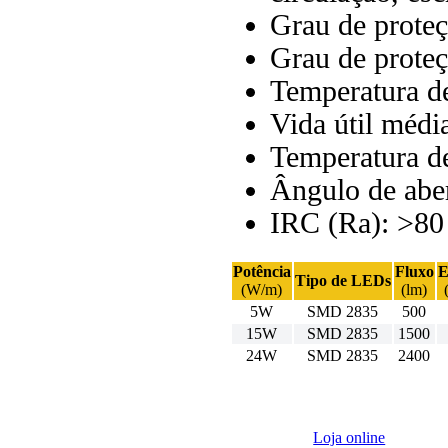
Grau de proteç
Grau de prote
Temperatura de
Vida útil médi
Temperatura d
Ângulo de aber
IRC (Ra): >80
Potência
Fluxo
E
Tipo de LEDs
(W/m)
(lm)
5W
SMD 2835
500
15W
SMD 2835
1500
24W
SMD 2835
2400
Loja online