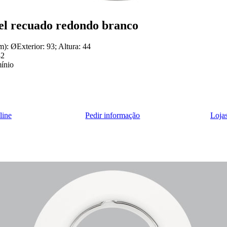
el recuado redondo branco
: ØExterior: 93; Altura: 44
82
ínio
line
Pedir informação
Loj