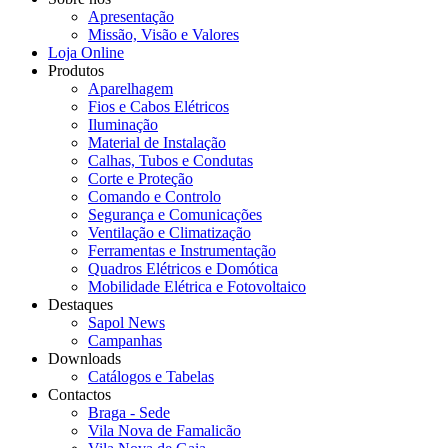
Apresentação
Missão, Visão e Valores
Loja Online
Produtos
Aparelhagem
Fios e Cabos Elétricos
Iluminação
Material de Instalação
Calhas, Tubos e Condutas
Corte e Proteção
Comando e Controlo
Segurança e Comunicações
Ventilação e Climatização
Ferramentas e Instrumentação
Quadros Elétricos e Domótica
Mobilidade Elétrica e Fotovoltaico
Destaques
Sapol News
Campanhas
Downloads
Catálogos e Tabelas
Contactos
Braga - Sede
Vila Nova de Famalicão