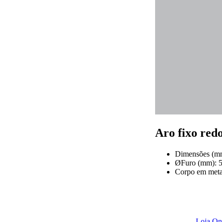
Aro fixo red
Dimensões (mm)
ØFuro (mm): 
Corpo em meta
Loja On