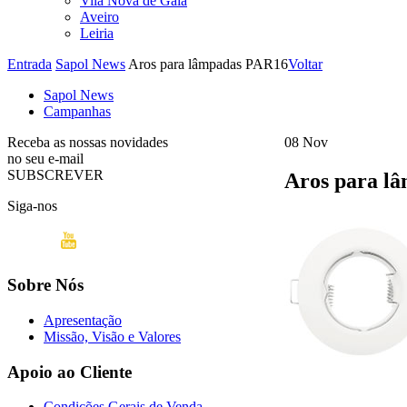
Vila Nova de Gaia
Aveiro
Leiria
Entrada
Sapol News
Aros para lâmpadas PAR16
Voltar
Sapol News
Campanhas
Receba as nossas novidades
08
Nov
no seu e-mail
SUBSCREVER
Aros para l
Siga-nos
Sobre Nós
Apresentação
Missão, Visão e Valores
Apoio ao Cliente
Condições Gerais de Venda