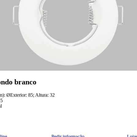
ondo branco
: ØExterior: 85; Altura: 32
55
l
line
Pedir informação
Loj