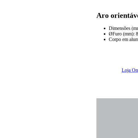
Aro orientáv
Dimensões (mm)
ØFuro (mm): 
Corpo em alum
Loja On